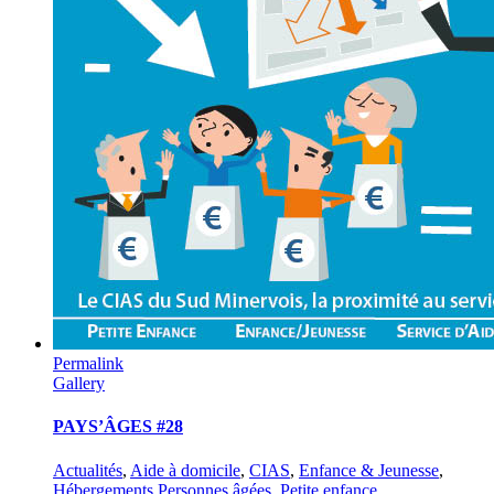
Permalink
Gallery
PAYS’ÂGES #28
Actualités
,
Aide à domicile
,
CIAS
,
Enfance & Jeunesse
,
Hébergements Personnes âgées
,
Petite enfance