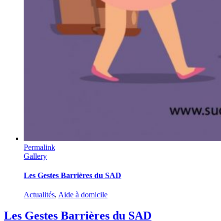
Permalink
Gallery
Les Gestes Barrières du SAD
Actualités
,
Aide à domicile
Les Gestes Barrières du SAD