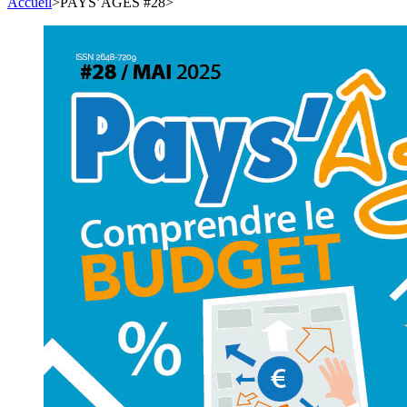
Accueil
>
PAYS’ÂGES #28
>