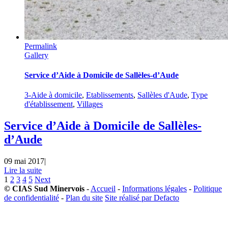
Permalink
Gallery
Service d’Aide à Domicile de Sallèles-d’Aude
3-Aide à domicile
,
Etablissements
,
Sallèles d'Aude
,
Type
d'établissement
,
Villages
Service d’Aide à Domicile de Sallèles-
d’Aude
09 mai 2017
|
Lire la suite
1
2
3
4
5
Next
© CIAS Sud Minervois
-
Accueil
-
Informations légales
-
Politique
de confidentialité
-
Plan du site
Site réalisé par Defacto