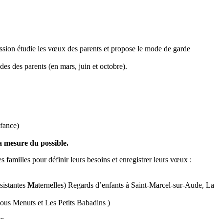
ssion étudie les vœux des parents et propose le mode de garde
des des parents (en mars, juin et octobre).
fance)
a mesure du possible.
es familles pour définir leurs besoins et enregistrer leurs vœux :
ssistantes
M
aternelles) Regards d’enfants à Saint-Marcel-sur-Aude, La
Lous Menuts et Les Petits Babadins )