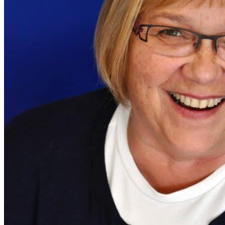
PAYS’ÂGES #28
Actualités
,
Aide à domicile
,
CIAS
,
Enfance & Jeune
PAYS’ÂGES #28
31 octobre 2023
|
Découvrez notre dernier numéro de Pays'âges.