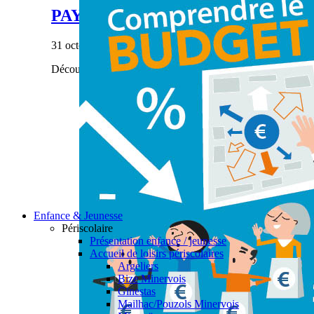
PAYS’ÂGES #28
31 octobre 2023
|
Découvrez notre dernier numéro de Pays'âges.
Enfance & Jeunesse
Périscolaire
Présentation enfance / jeunesse
Accueil de loisirs périscolaires
Argeliers
Bize Minervois
Ginestas
Mailhac/Pouzols Minervois