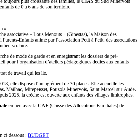
toujours plus croissante des familles, le
CIAS
du Sud Minervois
nfants de 0 à 6 ans de son territoire.
a ».
rèche associative « Lous Menouts » (Ginestas), la Maison des
Parents-Enfants animé par l’association Petit à Petit, des associations
ilieu scolaire.
erche de mode de garde et en enregistrant les dossiers de pré-
cueil pour l’organisation d’ateliers pédagogiques dédiés aux enfants
rat de travail qui les lie.
18, elle dispose d’un agrément de 30 places. Elle accueille les
stas, Mailhac, Mirepeïsset, Pouzols-Minervois, Saint-Marcel-sur-Aude,
is 2025, la crèche est ouverte aux enfants des villages limitrophes.
bale
en lien avec la
CAF
(Caisse des Allocations Familiales) de
en ci-dessous :
BUDGET