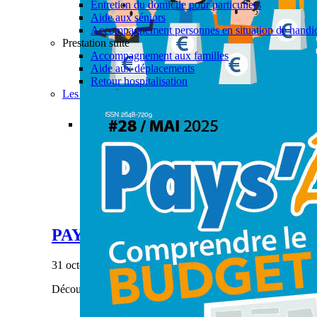
Entretien du domicile pour particuliers
Aide aux séniors
Accompagnement personnes en situation de handi
Prestation suite
Accompagnement aux familles
Aide aux déplacements
Retour hospitalisation
Les actualités aide à domicile
Permalink
Gallery
PAYS’ÂGES #28
Actualités
,
Aide à domicile
,
CIAS
,
Enfance & Jeune
PAYS’ÂGES #28
31 octobre 2023
|
Découvrez notre dernier numéro de Pays'âges.