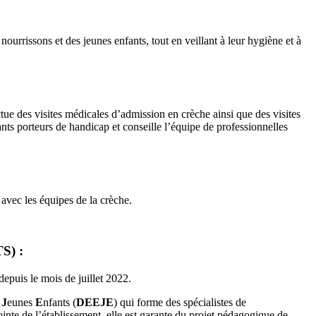
nourrissons et des jeunes enfants, tout en veillant à leur hygiène et à
ctue des visites médicales d’admission en crèche ainsi que des visites
nts porteurs de handicap et conseille l’équipe de professionnelles
avec les équipes de la crèche.
) :
epuis le mois de juillet 2022.
e
J
eunes
E
nfants (
DEEJE
) qui forme des spécialistes de
inte de l’établissement, elle est garante du projet pédagogique de