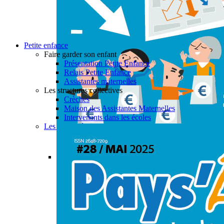
Petite enfance
Faire garder son enfant
Présentation Petite Enfance
Relais Petite Enfance
Assistantes maternelles
Les structures collectives
Crèches
Maison des Assistantes Maternelles
Intervenants dans les écoles
Les actualités petite enfance
Permalink
Gallery
PAYS’ÂGES #28
Actualités
,
Aide à domicile
,
CIAS
,
Enfance & Jeune