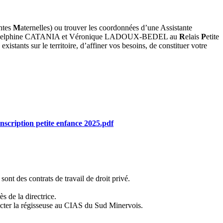
antes
M
aternelles) ou trouver les coordonnées d’une Assistante
er Delphine CATANIA et Véronique LADOUX-BEDEL au
R
elais
P
etite
xistants sur le territoire, d’affiner vos besoins, de constituer votre
inscription petite enfance 2025.pdf
sont des contrats de travail de droit privé.
ès de la directrice.
cter la régisseuse au CIAS du Sud Minervois.