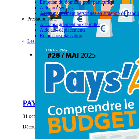
Entretien du domicile pour particuliers
Aide aux séniors
Accompagnement personnes en situation de handi
Prestation suite
Accompagnement aux familles
Aide aux déplacements
Retour hospitalisation
Les actualités aide à domicile
Permalink
Gallery
PAYS’ÂGES #28
Actualités
,
Aide à domicile
,
CIAS
,
Enfance & Jeune
PAYS’ÂGES #28
31 octobre 2023
|
Découvrez notre dernier numéro de Pays'âges.