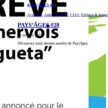
PAYS’ÂGES #28
Actualités
,
Aide à domicile
,
CIAS
,
Enfance & Jeune
PAYS’ÂGES #28
31 octobre 2023
|
Découvrez notre dernier numéro de Pays'âges.