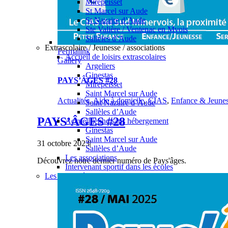
Mirepeïsset
St Marcel sur Aude
St Nazaire d’Aude
Ste Valière / Ventenac en Mvois
Sallèles d’Aude
Extrascolaire / Jeunesse / associations
Permalink
Accueil de loisirs extrascolaires
Gallery
Argeliers
Ginestas
PAYS’ÂGES #28
Mirepeïsset
Saint Marcel sur Aude
Actualités
,
Aide à domicile
,
CIAS
,
Enfance & Jeune
Saint Nazaire d’Aude
Sallèles d’Aude
PAYS’ÂGES #28
Accueil jeune sans hébergement
Ginestas
Saint Marcel sur Aude
31 octobre 2023
|
Sallèles d’Aude
Les associations
Découvrez notre dernier numéro de Pays'âges.
Intervenant sportif dans les écoles
Les actualités enfance & jeunesse