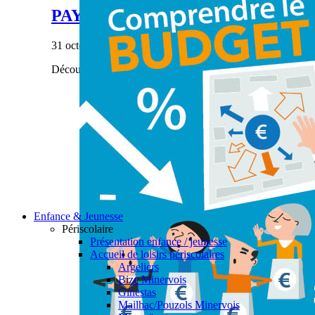
PAYS’ÂGES #28
31 octobre 2023
|
Découvrez notre dernier numéro de Pays'âges.
Enfance & Jeunesse
Périscolaire
Présentation enfance / jeunesse
Accueil de loisirs périscolaires
Argeliers
Bize Minervois
Ginestas
Mailhac/Pouzols Minervois