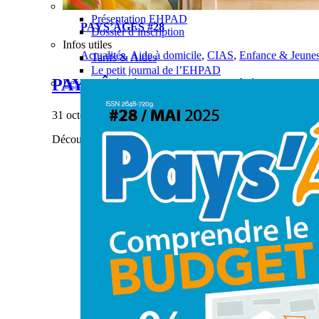
Présentation EHPAD
PAYS’ÂGES #28
Dossier d’inscription
Infos utiles
Actualités
,
Aide à domicile
,
CIAS
,
Enfance & Jeune
Tarifs & Aides
Le petit journal de l’EHPAD
PAYS’ÂGES #28
Les actualités hébergements personnes âgées
31 octobre 2023
|
Découvrez notre dernier numéro de Pays'âges.