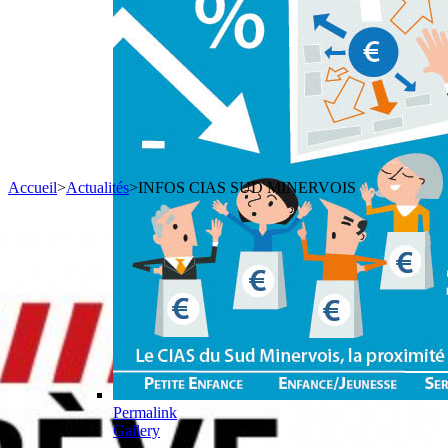
Accueil
>
Actualités
>
INFOS CIAS SUD MINERVOIS
Permalink
Gallery