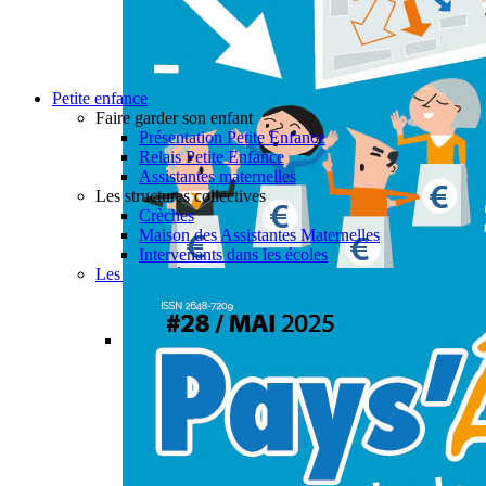
Petite enfance
Faire garder son enfant
Présentation Petite Enfance
Relais Petite Enfance
Assistantes maternelles
Les structures collectives
Crèches
Maison des Assistantes Maternelles
Intervenants dans les écoles
Les actualités petite enfance
Permalink
Gallery
PAYS’ÂGES #28
Actualités
,
Aide à domicile
,
CIAS
,
Enfance & Jeune