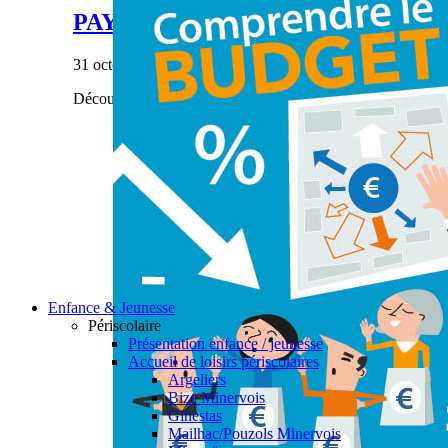
PAYS’ÂGES #28
31 octobre 2023
|
Découvrez notre dernier numéro de Pays'âges.
Enfance & Jeunesse
Périscolaire
Présentation enfance / jeunesse
Accueil de loisirs périscolaires
Argeliers
Bize Minervois
Ginestas
Mailhac/Pouzols Minervois