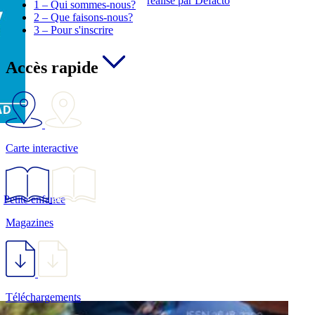
réalisé par Defacto
1 – Qui sommes-nous?
2 – Que faisons-nous?
3 – Pour s'inscrire
Accès rapide
Carte interactive
,
Petite enfance
Magazines
Téléchargements