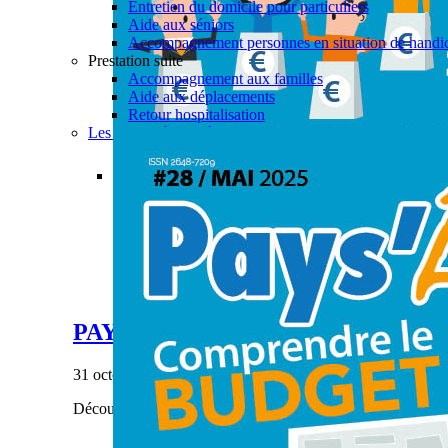
Entretien du domicile pour particuliers
Aide aux séniors
Accompagnement personnes en situation de handi
Prestation suite
Accompagnement aux familles
Aide aux déplacements
Retour hospitalisation
Les actualités aide à domicile
Permalink
Gallery
PAYS’ÂGES #28
Actualités
,
Aide à domicile
,
CIAS
,
Enfance & Jeune
PAYS’ÂGES #28
31 octobre 2023
|
Découvrez notre dernier numéro de Pays'âges.