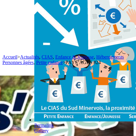
Accueil
>
Actualités
,
CIAS
,
Enfance & Jeunesse
,
Hébergements
Personnes âgées
,
Petite enfance
>
PAYS’ÂGES #24
Permalink
Gallery