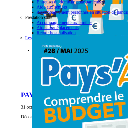
Entretien du domicile pour particuliers
Aide aux séniors
Accompagnement personnes en situation de handi
Prestation suite
Accompagnement aux familles
Aide aux déplacements
Retour hospitalisation
Les actualités aide à domicile
Permalink
Gallery
PAYS’ÂGES #28
Actualités
,
Aide à domicile
,
CIAS
,
Enfance & Jeune
PAYS’ÂGES #28
31 octobre 2023
|
Découvrez notre dernier numéro de Pays'âges.