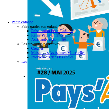
Petite enfance
Faire garder son enfant
Présentation Petite Enfance
Relais Petite Enfance
Assistantes maternelles
Les structures collectives
Crèches
Maison des Assistantes Maternelles
Intervenants dans les écoles
Les actualités petite enfance
Permalink
Gallery
PAYS’ÂGES #28
Actualités
,
Aide à domicile
,
CIAS
,
Enfance & Jeune