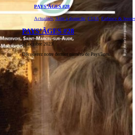
PAYS’ÂGES #28
Actualités
,
Aide à domicile
,
CIAS
,
Enfance & Jeune
PAYS’ÂGES #28
31 octobre 2023
|
Découvrez notre dernier numéro de Pays'âges.