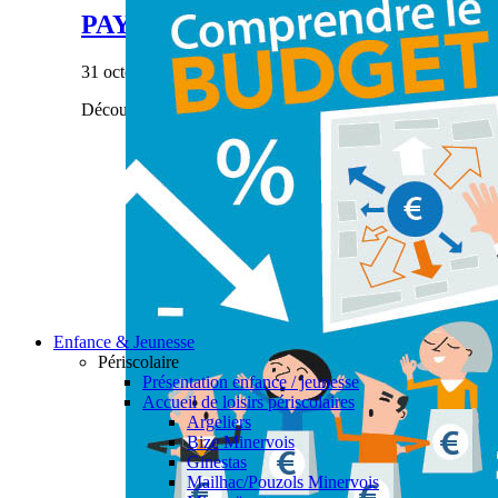
PAYS’ÂGES #28
31 octobre 2023
|
Découvrez notre dernier numéro de Pays'âges.
Enfance & Jeunesse
Périscolaire
Présentation enfance / jeunesse
Accueil de loisirs périscolaires
Argeliers
Bize Minervois
Ginestas
Mailhac/Pouzols Minervois