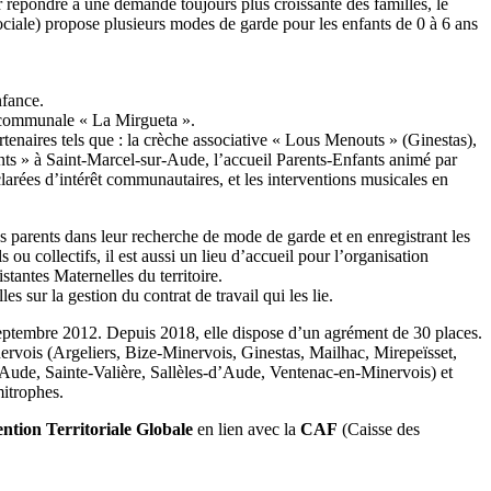
 répondre à une demande toujours plus croissante des familles, le
ociale) propose plusieurs modes de garde pour les enfants de 0 à 6 ans
nfance.
ercommunale « La Mirgueta ».
rtenaires tels que : la crèche associative « Lous Menouts » (Ginestas),
nts » à Saint-Marcel-sur-Aude, l’accueil Parents-Enfants animé par
éclarées d’intérêt communautaires, et les interventions musicales en
es parents dans leur recherche de mode de garde et en enregistrant les
ou collectifs, il est aussi un lieu d’accueil pour l’organisation
stantes Maternelles du territoire.
les sur la gestion du contrat de travail qui les lie.
septembre 2012. Depuis 2018, elle dispose d’un agrément de 30 places.
Minervois (Argeliers, Bize-Minervois, Ginestas, Mailhac, Mirepeïsset,
Aude, Sainte-Valière, Sallèles-d’Aude, Ventenac-en-Minervois) et
mitrophes.
ntion Territoriale Globale
en lien avec la
CAF
(Caisse des