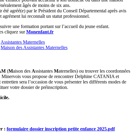
généralement âgés de moins de six ans.
oir été agréé(e) par le Président du Conseil Départemental après avis
t agrément lui reconnaît un statut professionnel.
 suivre une formation portant sur l’accueil du jeune enfant.
es cliquez sur
Monenfant.fr
e
Assistantes Maternelles
e
Maison des Assistantes Maternelles
AM
(
M
aison des
A
ssistantes
M
aternelles) ou trouver les coordonnées
 Minervois vous propose de rencontrer Delphine CATANIA et
 entretien sera l’occasion de vous présenter les différents modes de
tituer votre dossier de préinscription.
cile.
er :
formulaire dossier inscription petite enfance 2025.pdf