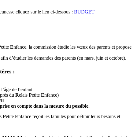
eunesse cliquez sur le lien ci-dessous :
BUDGET
:
P
etite
E
nfance, la commission étudie les vœux des parents et propose
 afin d’étudier les demandes des parents (en mars, juin et octobre).
tères :
 l’âge de l’enfant
uprès du
R
elais
P
etite
E
nfance)
MI
 prise en compte dans la mesure du possible.
is
P
etite
E
nfance reçoit les familles pour définir leurs besoins et