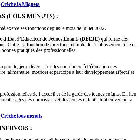
e
Crèche la Migueta
S (LOUS MENUTS) :
é exerce ses fonctions depuis le mois de juillet 2022.
e d’
E
tat d’
E
ducateur de
J
eunes
E
nfants (
DEEJE
) qui forme des
. Outre, sa fonction de directrice adjointe de l’établissement, elle est
x bonnes pratiques des professionnelles.
 corporelle, jeux divers…), elles contribuent à l’éducation des
ire, alimentaire, motrice) et participe à leur développement affectif et
rofessionnelles de l’accueil et de la garde des jeunes enfants. En lien
prentissages des nourrissons et des jeunes enfants, tout en veillant à
e
Crèche lous menuts
NERVOIS :
petite enfance pouvant accueillir à son domicile ou dans une maison