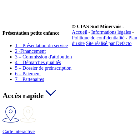
© CIAS Sud Minervois
-
Accueil
-
Informations légales
-
Présentation petite enfance
Politique de confidentialité
-
Plan
du site
Site réalisé par Defacto
1 – Présentation du service
2 -Financement
3 – Commission d'attribution
4 – Démarches qualités
5 – Dossier de préinscription
6 – Paiement
7 – Partenaires
Accès rapide
Carte interactive