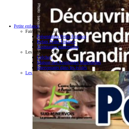
Petite enfance
Faire garder son enfant
Présentation Petite Enfance
Relais Petite Enfance
Assistantes maternelles
Les structures collectives
Crèches
Maison des Assistantes Maternelles
Intervenants dans les écoles
Les actualités petite enfance