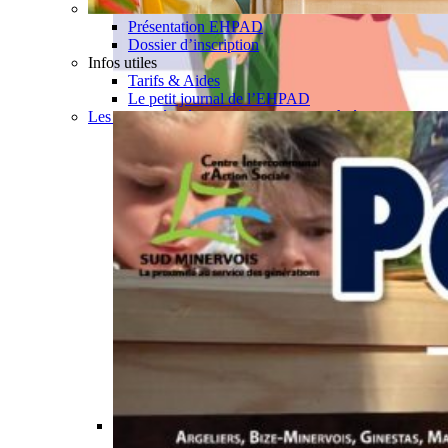
Présentation EHPAD
Dossier d’inscription
Infos utiles
Tarifs & Aides
Le petit journal de l’EHPAD
Les actualités hébergements personnes âgées
Permalink