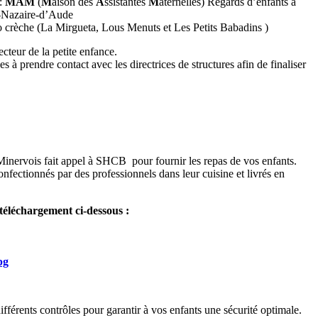
:
MAM
(
M
aison des
A
ssistantes
M
aternelles) Regards d’enfants à
t-Nazaire-d’Aude
o crèche (La Mirgueta, Lous Menuts et Les Petits Babadins )
cteur de la petite enfance.
 à prendre contact avec les directrices de structures afin de finaliser
nervois fait appel à SHCB pour fournir les repas de vos enfants.
onfectionnés par des professionnels dans leur cuisine et livrés en
téléchargement ci-dessous :
pg
fférents contrôles pour garantir à vos enfants une sécurité optimale.