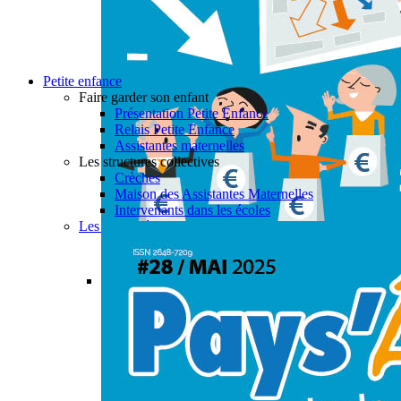
Petite enfance
Faire garder son enfant
Présentation Petite Enfance
Relais Petite Enfance
Assistantes maternelles
Les structures collectives
Crèches
Maison des Assistantes Maternelles
Intervenants dans les écoles
Les actualités petite enfance
Permalink
Gallery
PAYS’ÂGES #28
Actualités
,
Aide à domicile
,
CIAS
,
Enfance & Jeune