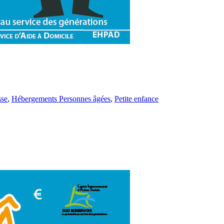
sse
,
Hébergements Personnes âgées
,
Petite enfance