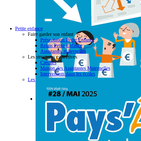
Petite enfance
Faire garder son enfant
Présentation Petite Enfance
Relais Petite Enfance
Assistantes maternelles
Les structures collectives
Crèches
Maison des Assistantes Maternelles
Intervenants dans les écoles
Les actualités petite enfance
Permalink
Gallery
PAYS’ÂGES #28
Actualités
,
Aide à domicile
,
CIAS
,
Enfance & Jeune