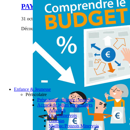
PAYS’ÂGES #28
31 octobre 2023
|
Découvrez notre dernier numéro de Pays'âges.
Enfance & Jeunesse
Périscolaire
Présentation enfance / jeunesse
Accueil de loisirs périscolaires
Argeliers
Bize Minervois
Ginestas
Mailhac/Pouzols Minervois