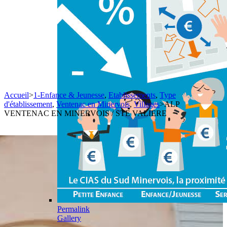
Accueil
>
1-Enfance & Jeunesse
,
Etablissements
,
Type
d'établissement
,
Ventenac en Minervois
,
Villages
>
ALP
VENTENAC EN MINERVOIS / STE VALIERE
Permalink
Gallery