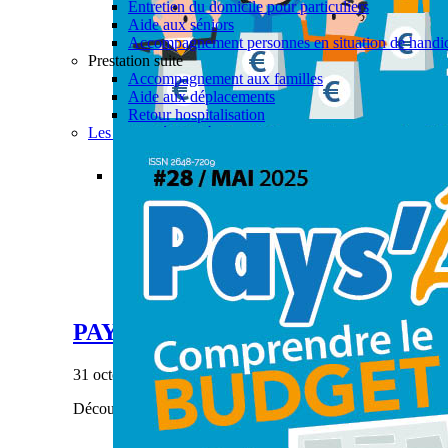
Entretien du domicile pour particuliers
Aide aux séniors
Accompagnement personnes en situation de handi
Prestation suite
Accompagnement aux familles
Aide aux déplacements
Retour hospitalisation
Les actualités aide à domicile
Permalink
Gallery
PAYS’ÂGES #28
Actualités
,
Aide à domicile
,
CIAS
,
Enfance & Jeune
PAYS’ÂGES #28
31 octobre 2023
|
Découvrez notre dernier numéro de Pays'âges.