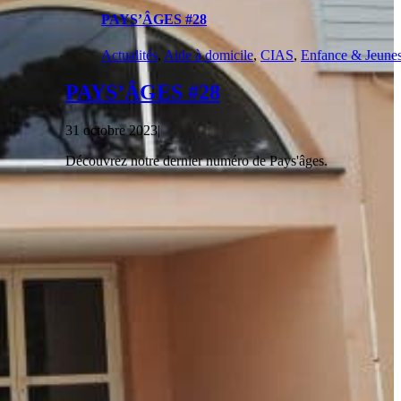
PAYS’ÂGES #28
Actualités
,
Aide à domicile
,
CIAS
,
Enfance & Jeune
PAYS’ÂGES #28
31 octobre 2023
|
Découvrez notre dernier numéro de Pays'âges.