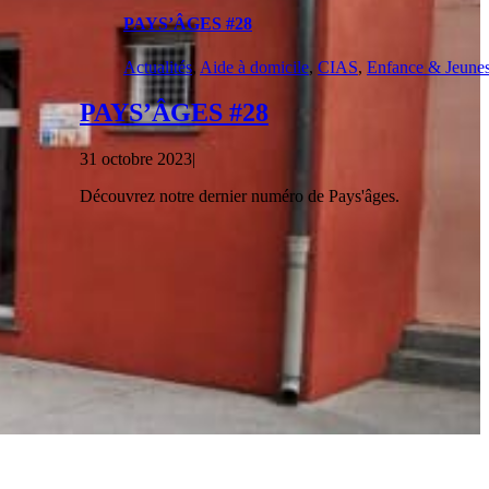
PAYS’ÂGES #28
Actualités
,
Aide à domicile
,
CIAS
,
Enfance & Jeune
PAYS’ÂGES #28
31 octobre 2023
|
Découvrez notre dernier numéro de Pays'âges.