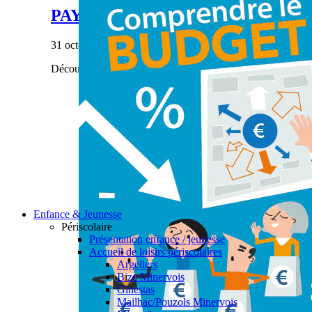
PAYS’ÂGES #28
31 octobre 2023
|
Découvrez notre dernier numéro de Pays'âges.
Enfance & Jeunesse
Périscolaire
Présentation enfance / jeunesse
Accueil de loisirs périscolaires
Argeliers
Bize Minervois
Ginestas
Mailhac/Pouzols Minervois