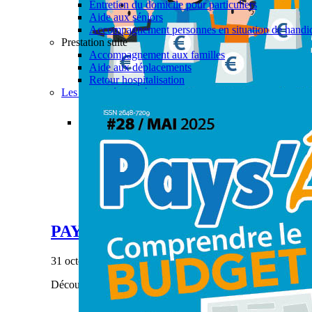
Entretien du domicile pour particuliers
Aide aux séniors
Accompagnement personnes en situation de handi
Prestation suite
Accompagnement aux familles
Aide aux déplacements
Retour hospitalisation
Les actualités aide à domicile
Permalink
Gallery
PAYS’ÂGES #28
Actualités
,
Aide à domicile
,
CIAS
,
Enfance & Jeune
PAYS’ÂGES #28
31 octobre 2023
|
Découvrez notre dernier numéro de Pays'âges.