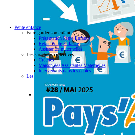
Petite enfance
Faire garder son enfant
Présentation Petite Enfance
Relais Petite Enfance
Assistantes maternelles
Les structures collectives
Crèches
Maison des Assistantes Maternelles
Intervenants dans les écoles
Les actualités petite enfance
Permalink
Gallery
PAYS’ÂGES #28
Actualités
,
Aide à domicile
,
CIAS
,
Enfance & Jeune