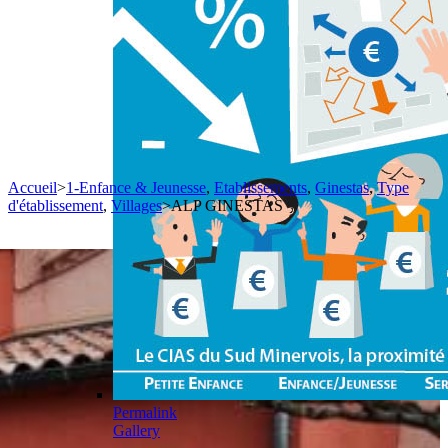
Accueil
>
1-Enfance & Jeunesse
,
Etablissements
,
Ginestas
,
Type
d'établissement
,
Villages
>
ALP GINESTAS
Permalink
Gallery